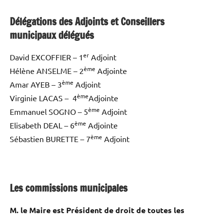
Délégations des Adjoints et Conseillers
municipaux délégués
er
David EXCOFFIER – 1
Adjoint
ème
Hélène ANSELME – 2
Adjointe
ème
Amar AYEB – 3
Adjoint
ème
Virginie LACAS – 4
Adjointe
ème
Emmanuel SOGNO – 5
Adjoint
ème
Elisabeth DEAL – 6
Adjointe
ème
Sébastien BURETTE – 7
Adjoint
Les commissions municipales
M. le Maire est Président de droit de toutes les