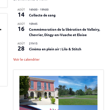
AOÛT
16h00
-
19h00
14
Collecte de sang
AOÛT
10h45
16
Commémoration de la libération de Valleiry,
Chevrier, Dingy-en-Vuache et Eloise
AOÛT
21h15
28
Cinéma en plein air : Lilo & Stitch
Voir le calendrier