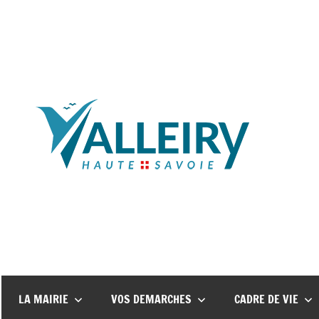
Aller
au
contenu
Mair
de
Vall
LA MAIRIE
VOS DEMARCHES
CADRE DE VIE