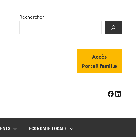
Rechercher
Accès
Portail famille
https://
Linked
MENTS
ECONOMIE LOCALE